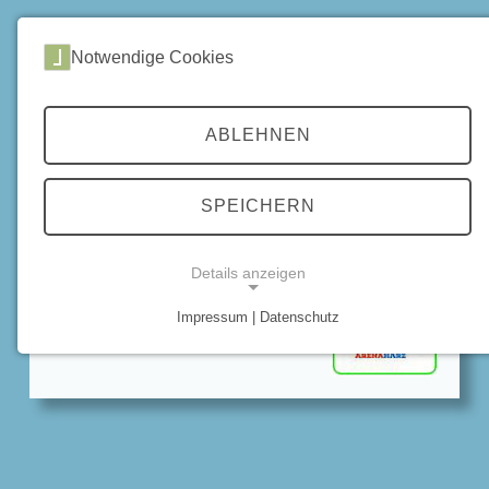
DE
Notwendige Cookies
Home
Akku laden
Rübeland OT Neuwerk
ABLEHNEN
Bodetaler Wirtshaus
Lademöglichkeit für eBikes
SPEICHERN
Ortsstr. 1 B
38889 Rübeland OT Neuwerk
Details anzeigen
Tel. 039454 89600
Homepage
Impressum | Datenschutz
NOTWENDIGE COOKIES