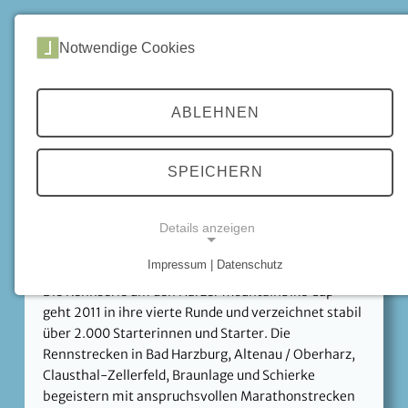
DE
Notwendige Cookies
Home
Chronik
Chronik 2011
ABLEHNEN
CHRONIK 2011
SPEICHERN
Details anzeigen
Harzer Mountainbike Cup 2011
Impressum | Datenschutz
NOTWENDIGE COOKIES
Die Rennserie um den Harzer Mountainbike Cup
geht 2011 in ihre vierte Runde und verzeichnet stabil
über 2.000 Starterinnen und Starter. Die
Rennstrecken in Bad Harzburg, Altenau / Oberharz,
Clausthal-Zellerfeld, Braunlage und Schierke
begeistern mit anspruchsvollen Marathonstrecken