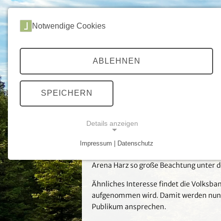
ROUTEN
DEVILS T
Notwendige Cookies
Home
Chronik
Chronik 2019
ABLEHNEN
CHRONIK 2019
SPEICHERN
Details anzeigen
Neue Messebesuche im Frü
Erstmals seit langem besucht die Volks
Impressum | Datenschutz
NOTWENDIGE COOKIES
stattfindenden regionalen Radmesse (o
Arena Harz so große Beachtung unter d
Ähnliches Interesse findet die Volksba
aufgenommen wird. Damit werden nun i
Publikum ansprechen.