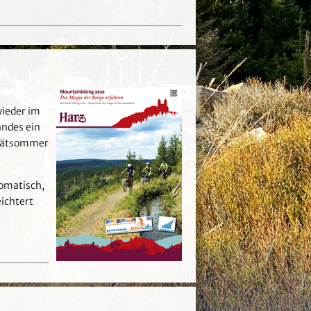
wieder im
andes ein
 Spätsommer
tomatisch,
eichtert