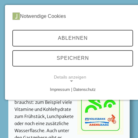
DE
|
EN
Notwendige Cookies
Home
Gastgeber
Das Label Mountainbiker willkommen
ABLEHNEN
Das Label Mountainbiker
willkommen
SPEICHERN
Mit diesem Schild findest du
in über 20 Harz-Orten zu
Details anzeigen
mountainbike-freundlichen
Gastgebern, die wissen, was
Impressum | Datenschutz
du bei deinen Touren
NOTWENDIGE COOKIES
brauchst: zum Beispiel viele
Vitamine und Kohlehydrate
zum Frühstück, Lunchpakete
oder noch eine zusätzliche
Wasserflasche. Auch unter
den Gastgebern gibt es