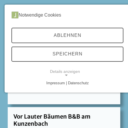
DE
|
EN
Notwendige Cookies
Home
Gastgeber
Gastgeber in Zorge
ABLEHNEN
Hotel-Pension Altes Forsthaus ***
SPEICHERN
Im Förstergarten 12
37449 Zorge
Tel. 05586 402
Details anzeigen
E-Mail
Homepage
Impressum | Datenschutz
NOTWENDIGE COOKIES
Vor Lauter Bäumen B&B am
Kunzenbach