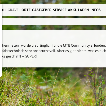
RAIL
GRAVEL
ORTE
GASTGEBER
SERVICE
AKKU LADEN
INFOS
öhenmetern wurde ursprünglich für die MTB Community erfunden. Er 
fahrtechnisch sehr anspruchsvoll. Aber es gibt nichts, was es nicht
bike geschafft – SUPER!