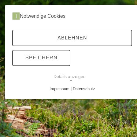
ROUTEN
DEVILS T
Notwendige Cookies
Home
Gravel
Devils Trail
ABLEHNEN
Devils Trail
SPEICHERN
Der Devils Trail
mit 184 km und 4.300 H
Gravelbike und in schwierigen Passagen 
haben den Devils Trail auch per Gravel
Details anzeigen
Impressum | Datenschutz
NOTWENDIGE COOKIES