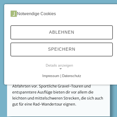
DE
|
EN
Notwendige Cookies
Home
Gravel
Routen der Volksbank Arena Harz
ABLEHNEN
Routen
SPEICHERN
Die
Mountainbike-Routen der Volksbank Arena Harz
eigenen sich auch für das Gravelbike. Gute
Orientierung im Gelände gibt die HarzApp und die
Details anzeigen
Ausschilderung der 2.300 km Rundrouten. Wenn du
es anspruchsvoll magst, nimm dir die schweren
Impressum | Datenschutz
Strecken mit ihren steilen Anstiegen und rasanten
NOTWENDIGE COOKIES
Abfahrten vor. Sportliche Gravel-Touren und
entspanntere Ausflüge bieten dir vor allem die
leichten und mittelschweren Strecken, die sich auch
gut für eine Rad-Wandertour eignen.