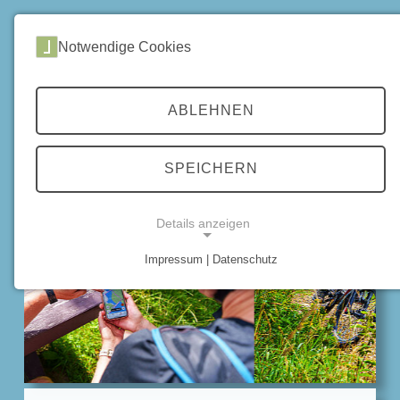
DE
|
EN
Notwendige Cookies
Home
Routen
Familien-Routen
ABLEHNEN
MTB-ROUTEN FÜR FAMILIEN
SPEICHERN
Details anzeigen
Impressum | Datenschutz
NOTWENDIGE COOKIES